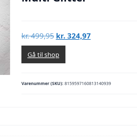
Den
Den
kr.
499,95
kr.
324,97
oprindelige
aktuelle
pris
pris
Gå til shop
var:
er:
kr. 499,95.
kr. 324,97.
Varenummer (SKU):
8159597160813140939