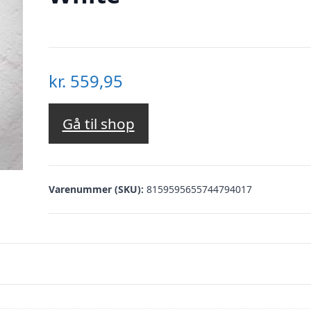
kr.
559,95
Gå til shop
Varenummer (SKU):
8159595655744794017