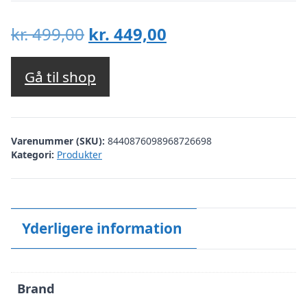
Den
Den
kr.
499,00
kr.
449,00
oprindelige
aktuelle
pris
pris
Gå til shop
var:
er:
kr. 499,00.
kr. 449,00.
Varenummer (SKU):
8440876098968726698
Kategori:
Produkter
Yderligere information
Brand