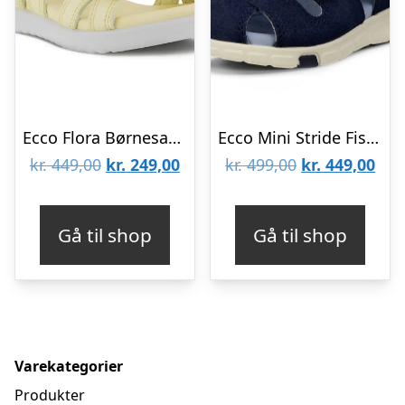
Ecco Flora Børnesandal
Ecco Mini Stride Fisherman Børnesandal, night sky
Den
Den
Den
De
kr.
449,00
kr.
249,00
kr.
499,00
kr.
449,00
oprindelige
aktuelle
oprindelige
aktu
pris
pris
pris
pris
Gå til shop
Gå til shop
var:
er:
var:
er:
kr. 449,00.
kr. 249,00.
kr. 499,00.
kr. 
Varekategorier
Produkter