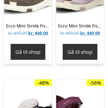
Ecco Mini Stride Fisherman Børnesandal
Ecco Mini Stride Fisherman Børnesandal, Violet Ice Metallic
Den
Den
Den
De
kr.
499,00
kr.
449,00
kr.
499,00
kr.
449,00
oprindelige
aktuelle
oprindelige
aktu
pris
pris
pris
pris
Gå til shop
Gå til shop
var:
er:
var:
er:
kr. 499,00.
kr. 449,00.
kr. 499,00.
kr. 
-48%
-56%