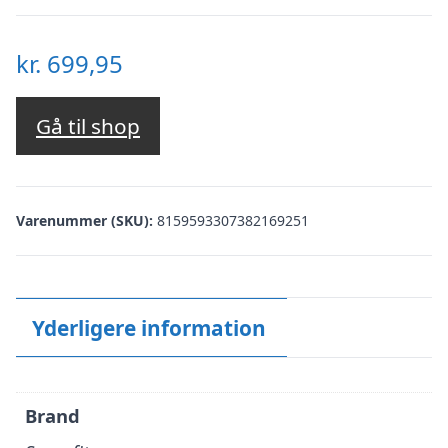
kr.
699,95
Gå til shop
Varenummer (SKU):
8159593307382169251
Yderligere information
Brand