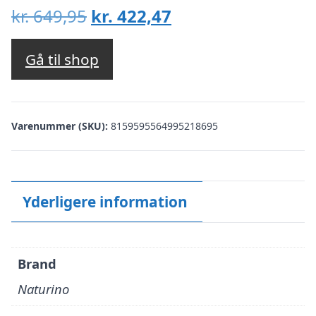
Den
Den
kr.
649,95
kr.
422,47
oprindelige
aktuelle
pris
pris
Gå til shop
var:
er:
kr. 649,95.
kr. 422,47.
Varenummer (SKU):
8159595564995218695
Yderligere information
Brand
Naturino