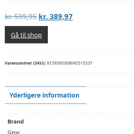
Den
Den
kr.
599,95
kr.
389,97
oprindelige
aktuelle
pris
pris
Gå til shop
var:
er:
kr. 599,95.
kr. 389,97.
Varenummer (SKU):
8159595308045515537
Yderligere information
Brand
Geox