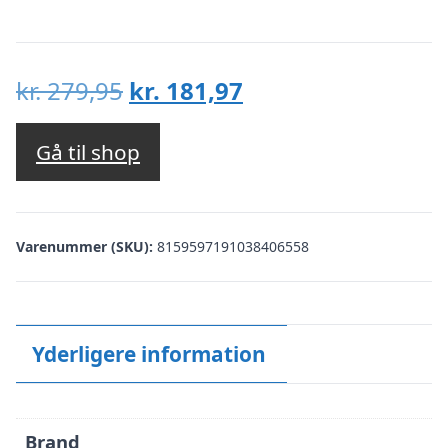
Den
Den
kr.
279,95
kr.
181,97
oprindelige
aktuelle
pris
pris
Gå til shop
var:
er:
kr. 279,95.
kr. 181,97.
Varenummer (SKU):
8159597191038406558
Yderligere information
Brand