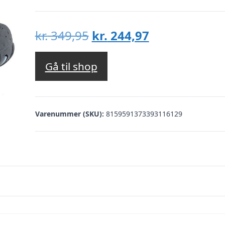
Den
Den
kr.
349,95
kr.
244,97
oprindelige
aktuelle
pris
pris
Gå til shop
var:
er:
kr. 349,95.
kr. 244,97.
Varenummer (SKU):
8159591373393116129