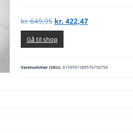
Den
Den
kr.
649,95
kr.
422,47
oprindelige
aktuelle
pris
pris
Gå til shop
var:
er:
kr. 649,95.
kr. 422,47.
Varenummer (SKU):
8159591589576750750