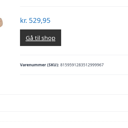
kr.
529,95
Gå til shop
Varenummer (SKU):
8159591283512999967